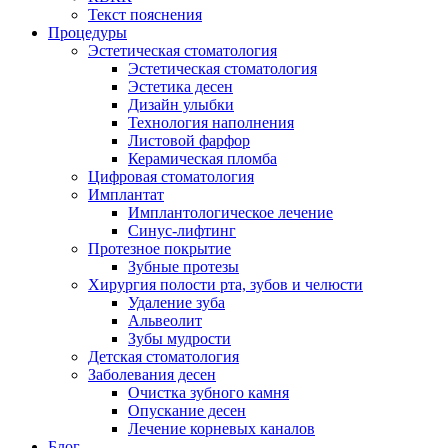
Текст пояснения
Процедуры
Эстетическая стоматология
Эстетическая стоматология
Эстетика десен
Дизайн улыбки
Технология наполнения
Листовой фарфор
Керамическая пломба
Цифровая стоматология
Имплантат
Имплантологическое лечение
Синус-лифтинг
Протезное покрытие
Зубные протезы
Хирургия полости рта, зубов и челюсти
Удаление зуба
Альвеолит
Зубы мудрости
Детская стоматология
Заболевания десен
Очистка зубного камня
Опускание десен
Лечение корневых каналов
Блог