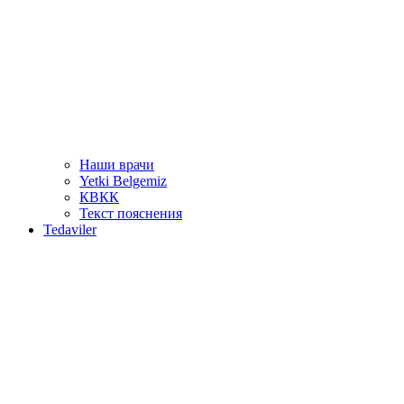
Наши врачи
Yetki Belgemiz
КВКК
Текст пояснения
Tedaviler